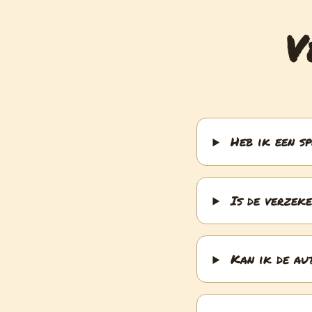
V
Heb ik een s
Is de verzek
Kan ik de au