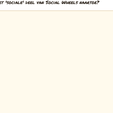
t 'sociale' deel van Social Wheels naartoe?
mijn datum moet annuleren?
Social Wheels
YOUR FUN
,
THEIR FUTURE
,
OUR PASSION