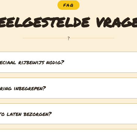
FAQ
eelgestelde vrag
?
peciaal rijbewijs nodig?
ering inbegrepen?
to laten bezorgen?