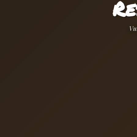
Re
Vu