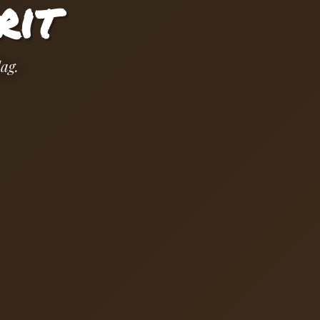
rit
ag.