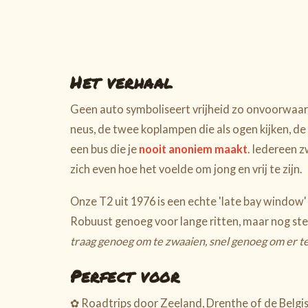
Het verhaal
Geen auto symboliseert vrijheid zo onvoorwaar
neus, de twee koplampen die als ogen kijken, de z
een bus die je
nooit anoniem maakt
. Iedereen z
zich even hoe het voelde om jong en vrij te zijn.
Onze T2 uit 1976 is een echte 'late bay window'
Robuust genoeg voor lange ritten, maar nog st
traag genoeg om te zwaaien, snel genoeg om er 
Perfect voor
✿ Roadtrips door Zeeland, Drenthe of de Belgi