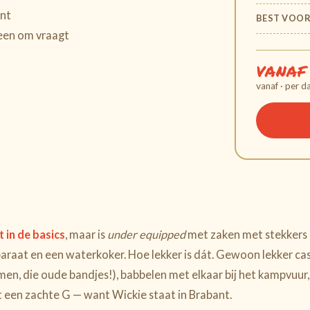
ent
BEST VOO
reen om vraagt
vanaf
vanaf · per d
 in de basics
, maar is
under equipped
met zaken met stekkers 
araat en een waterkoker. Hoe lekker is dát. Gewoon lekker ca
men, die oude bandjes!), babbelen met elkaar bij het kampvuur,
t een zachte G — want Wickie staat in Brabant.