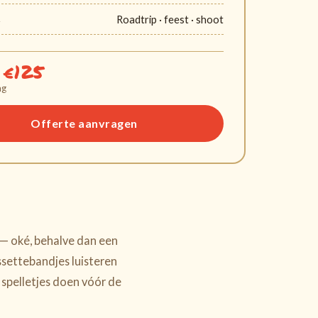
R
Roadtrip · feest · shoot
 €125
ag
Offerte aanvragen
— oké, behalve dan een
ssettebandjes luisteren
 spelletjes doen vóór de