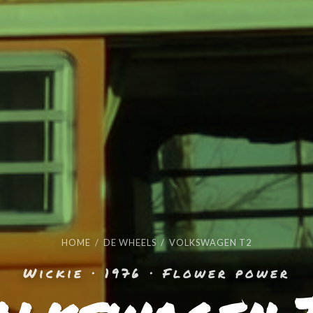
HOME
/
DE WHEELS
/ VOLKSWAGEN T2
Wickie · 1976 · Flower power