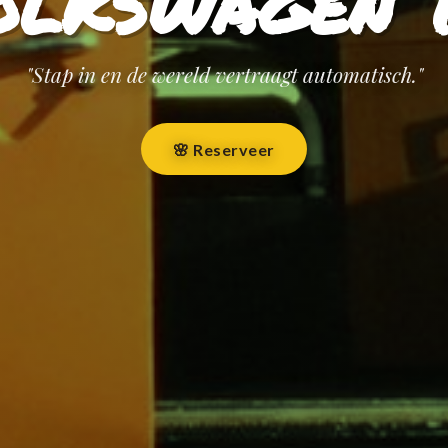
olkswagen 
"Stap in en de wereld vertraagt automatisch."
🌸 Reserveer