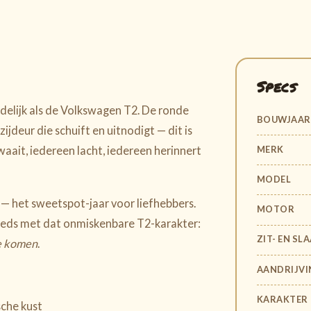
Specs
delijk als de Volkswagen T2. De ronde
BOUWJAAR
ijdeur die schuift en uitnodigt — dit is
MERK
waait, iedereen lacht, iedereen herinnert
MODEL
 — het sweetspot-jaar voor liefhebbers.
MOTOR
eeds met dat onmiskenbare T2-karakter:
ZIT- EN S
te komen
.
AANDRIJVI
KARAKTER
sche kust