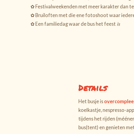
✿ Festivalweekenden met meer karakter dan t
✿ Bruiloften met die ene fotoshoot waar iede
✿ Een familiedag waar de bus het feest
is
Details
Het busje is
overcompleet
koelkastje, nespresso-app
tijdens het rijden (mééne
bus(tent) en genieten me