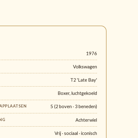
1976
Volkswagen
T2 'Late Bay'
Boxer, luchtgekoeld
LAAPPLAATSEN
5 (2 boven · 3 beneden)
NG
Achterwiel
Vrij · sociaal · iconisch